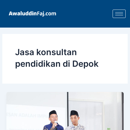
Skip
Post
to
pagination
content
Jasa konsultan
pendidikan di Depok