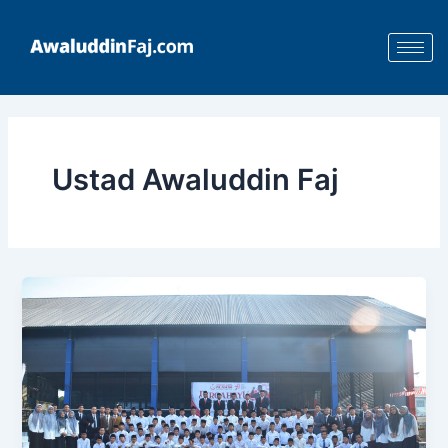
Skip
to
content
Ustad Awaluddin Faj