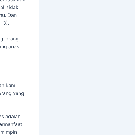
li tidak
mu. Dan
 3).
ng-orang
ang anak.
nan kami
orang yang
as adalah
bermanfaat
pemimpin