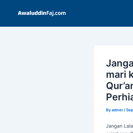
Skip
Post
to
navigation
content
Janga
mari 
Qur’a
Perhi
By
admin
/
Sep
Jangan Lala