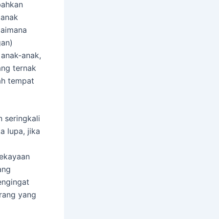
bahkan
 anak
gaimana
gan)
 anak-anak,
ang ternak
lah tempat
 seringkali
 lupa, jika
kekayaan
ang
engingat
orang yang