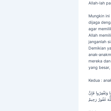
Allah-lah pa
Mungkin ini
dijaga deng
agar memili
Allah memil
janganlah s
Demikian y
anak-anakmu
mereka dan
yang besar, (
Kedua : ana
 وَتَغْفِرُوا فَإِنَّ
لَّهَ غَفُورٌ رَحِيمٌ