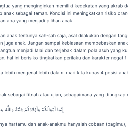
gtua yang menginginkan memiliki kedekatan yang akrab d
anak sebagai teman. Kondisi ini meningkatkan risiko orang
n apa yang menjadi pilihan anak.
 anak tentunya sah-sah saja, asal dilakukan dengan tan
an juga anak. Jangan sampai kebiasaan membebaskan anak
ngtua menjadi lalai dan terjebak dalam pola asuh yang ku
an, hal ini berisiko tingkatkan perilaku dan karakter negati
ta lebih mengenal lebih dalam, mari kita kupas 4 posisi an
nak sebagai fitnah atau ujian, sebagaimana yang diungkap 
إِنَّمَا أَمْوَالُكُمْ وَأَوْلَادُكُمْ فِتْنَةٌ وَاللَّهُ 
ya hartamu dan anak-anakmu hanyalah cobaan (bagimu), d