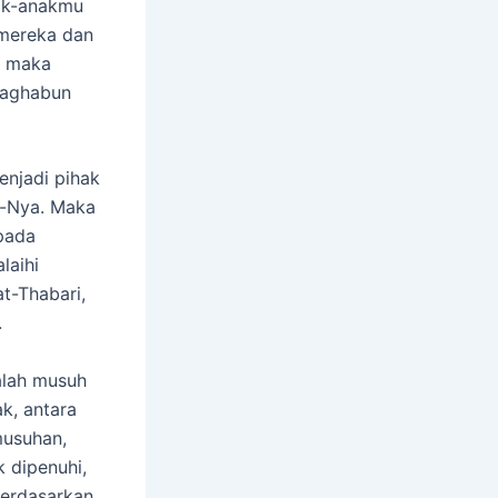
nak-anakmu
 mereka dan
) maka
Taghabun
enjadi pihak
a-Nya. Maka
 pada
laihi
at-Thabari,
.
alah musuh
k, antara
musuhan,
 dipenuhi,
berdasarkan