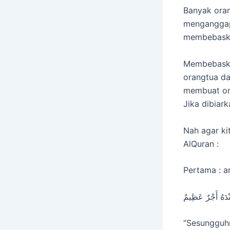
Banyak oran
menganggap 
membebaska
Membebaskan
orangtua d
membuat ora
Jika dibiark
Nah agar ki
AlQuran :
Pertama : a
عِنْدَهُ أَجْرٌ عَظِيمٌ
“Sesungguhn