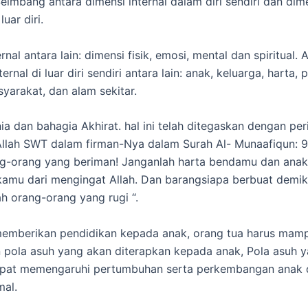
eimbang antara dimensi internal dalam diri sendiri dan dim
luar diri.
rnal antara lain: dimensi fisik, emosi, mental dan spiritual.
ernal di luar diri sendiri antara lain: anak, keluarga, harta, p
syarakat, dan alam sekitar.
ia dan bahagia Akhirat. hal ini telah ditegaskan dengan pe
Allah SWT dalam firman-Nya dalam Surah Al- Munaafiqun: 9
ng-orang yang beriman! Janganlah harta bendamu dan ana
kamu dari mengingat Allah. Dan barangsiapa berbuat demik
ah orang-orang yang rugi “.
memberikan pendidikan kepada anak, orang tua harus mam
pola asuh yang akan diterapkan kepada anak, Pola asuh y
apat memengaruhi pertumbuhan serta perkembangan anak
mal.