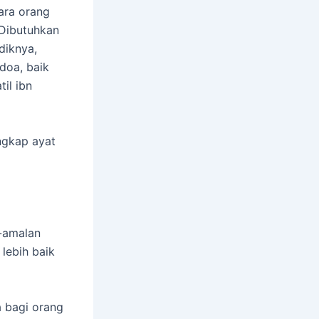
ara orang
. Dibutuhkan
diknya,
doa, baik
il ibn
ngkap ayat
n-amalan
 lebih baik
a bagi orang