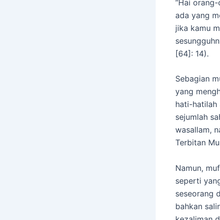
“Hai orang-
ada yang m
jika kamu 
sesungguhn
[64]: 14).
Sebagian mu
yang mengha
hati-hatilah
sejumlah sah
wasallam, na
Terbitan Mua
Namun, mufa
seperti yan
seseorang d
bahkan sali
kezaliman d