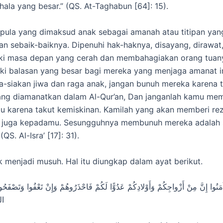
hala yang besar.” (QS. At-Taghabun [64]: 15).
 pula yang dimaksud anak sebagai amanah atau titipan yan
an sebaik-baiknya. Dipenuhi hak-haknya, disayang, dirawat,
ki masa depan yang cerah dan membahagiakan orang tuany
iki balasan yang besar bagi mereka yang menjaga amanat i
ia-siakan jiwa dan raga anak, jangan bunuh mereka karena t
ang diamanatkan dalam Al-Qur’an, Dan janganlah kamu me
 karena takut kemiskinan. Kamilah yang akan memberi re
 juga kepadamu. Sesungguhnya membunuh mereka adalah 
QS. Al-Isra’ [17]: 31).
k menjadi musuh. Hal itu diungkap dalam ayat berikut.
َ آمَنُوا إِنَّ مِنْ أَزْواجِكُمْ وَأَوْلادِكُمْ عَدُوًّا لَكُمْ فَاحْذَرُوهُمْ وَإِنْ تَعْفُوا وَتَصْفَحُوا
ال