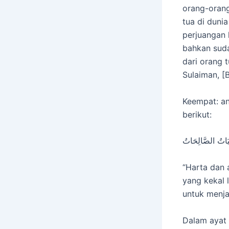
orang-oran
tua di dunia
perjuangan 
bahkan suda
dari orang 
Sulaiman, [B
Keempat: an
berikut:
اقِيَاتُ الصَّالِحَاتُ
“Harta dan 
yang kekal l
untuk menjad
Dalam ayat 