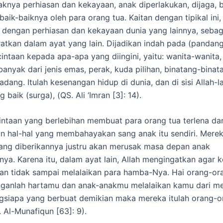
aknya perhiasan dan kekayaan, anak diperlakukan, dijaga, 
aik-baiknya oleh para orang tua. Kaitan dengan tipikal ini,
n dengan perhiasan dan kekayaan dunia yang lainnya, seba
ratkan dalam ayat yang lain. Dijadikan indah pada (pandan
intaan kepada apa-apa yang diingini, yaitu: wanita-wanita,
banyak dari jenis emas, perak, kuda pilihan, binatang-binat
adang. Itulah kesenangan hidup di dunia, dan di sisi Allah-
 baik (surga), (QS. Ali ‘Imran [3]: 14).
ntaan yang berlebihan membuat para orang tua terlena dan
 hal-hal yang membahayakan sang anak itu sendiri. Mereka
ang diberikannya justru akan merusak masa depan anak
ya. Karena itu, dalam ayat lain, Allah mengingatkan agar 
an tidak sampai melalaikan para hamba-Nya. Hai orang-or
nganlah hartamu dan anak-anakmu melalaikan kamu dari m
ngsiapa yang berbuat demikian maka mereka itulah orang-
 Al-Munafiqun [63]: 9).