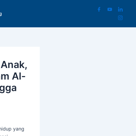
g
 Anak,
am Al-
ngga
hidup yang