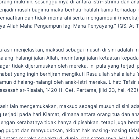
orang mukmin, sesungguhnya di antara istri-istrimu dan a
enjadi musuh bagimu maka berhati-hatilah kamu terhadap
memaafkan dan tidak memarahi serta mengampuni (mereka
ya Allah Maha Pengampun lagi Maha Penyayang.” (QS. At-
fasir menjelaskan, maksud sebagai musuh di sini adalah m
lang-halangi jalan Allah, merintangi jalan ketaatan kepad
 agar tidak dijerumuskan oleh mereka. Ini pula yang terjadi
abat yang ingin berhijrah mengikuti Rasulullah shallallahu ‘a
mun dihalang-halangi oleh anak-istri mereka. Lihat: Tafsir 
ssasah ar-Risalah, 1420 H, Cet. Pertama, jilid 23, hal. 423)
sir lain mengemukakan, maksud sebagai musuh di sini ad
g terjadi pada hari Kiamat, dimana antara orang tua dan ana
engan kerabatnya tidak hanya dipisahkan, tetapi juga ber
ng gugat dan menyudutkan, akibat hak masing-masing tidak
i antara mereka sewaktu di dunia, dan seterusnya. Hal itu 