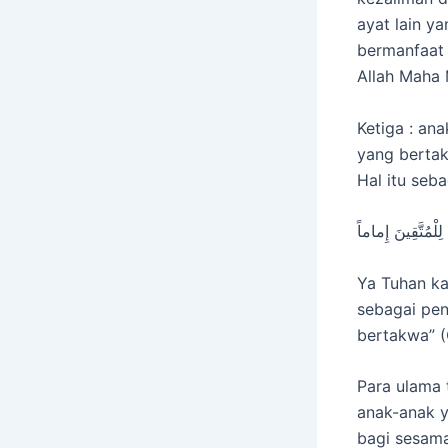
ayat lain y
bermanfaat 
Allah Maha 
Ketiga : an
yang bertak
Hal itu seb
لِلْمُتَّقِينَ إِماماً
Ya Tuhan ka
sebagai pen
bertakwa” (
Para ulama 
anak-anak y
bagi sesama