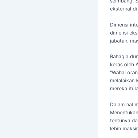
seimbang. S
eksternal di 
Dimensi inte
dimensi ekst
jabatan, ma
Bahagia dun
keras oleh 
“Wahai ora
melalaikan 
mereka itul
Dalam hal 
Menentukan 
tentunya d
lebih maksi