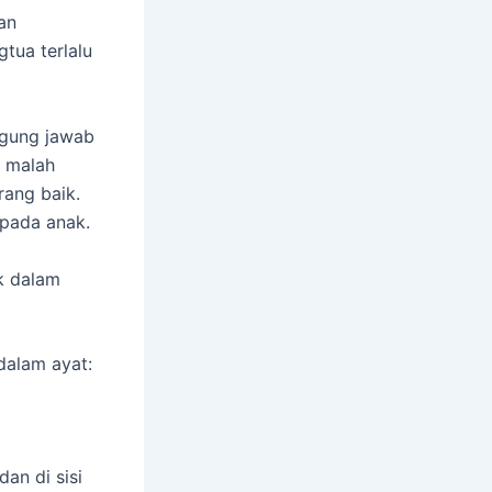
an
tua terlalu
ggung jawab
 malah
rang baik.
f pada anak.
ak dalam
dalam ayat:
an di sisi