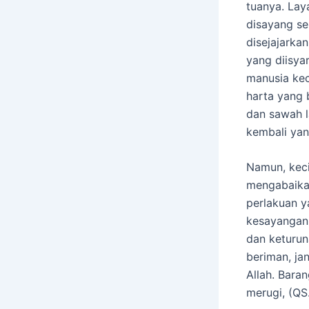
tuanya. Lay
disayang seb
disejajarka
yang diisya
manusia kec
harta yang 
dan sawah l
kembali yang
Namun, keci
mengabaikan
perlakuan y
kesayangann
dan keturun
beriman, ja
Allah. Bara
merugi, (QS.