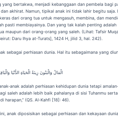
g yang bertakwa, menjadi kebanggaan dan pembela bagi p
 dan akhirat. Namun, tipikal anak ini tidak lahir begitu saja
keras dari orang tua untuk mengasuh, membina, dan mendi
h pasti membiayainya. Dan yang tak kalah penting adalah 
tua maupun dari orang-orang yang saleh. (Lihat: Tafsir Muqat
eirut: Daru Ihya at-Turats], 1424 H, jilid 3, hal. 242).
ak sebagai perhiasan dunia. Hal itu sebagaimana yang diu
الْمَالُ وَالْبَنُونَ زِينَةُ الْحَيَاةِ الدُّنْيَا وَالْبَ
anak-anak adalah perhiasan kehidupan dunia tetapi amala
agi saleh adalah lebih baik pahalanya di sisi Tuhanmu serta
i harapan,” (QS. Al-Kahfi [18]: 46).
ini, anak diposisikan sebagai perhiasan dan kekayaan duni