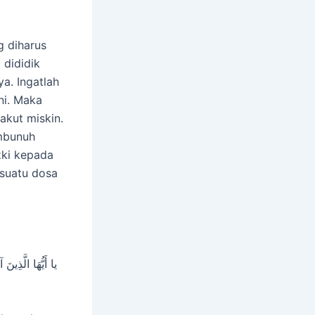
g diharus
 dididik
a. Ingatlah
ni. Maka
akut miskin.
mbunuh
zki kepada
suatu dosa
يا أَيُّهَا الَّذِين