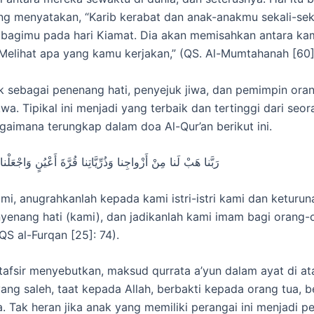
ang menyatakan, “Karib kerabat dan anak-anakmu sekali-seka
bagimu pada hari Kiamat. Dia akan memisahkan antara ka
Melihat apa yang kamu kerjakan,” (QS. Al-Mumtahanah [60]:
ak sebagai penenang hati, penyejuk jiwa, dan pemimpin ora
wa. Tipikal ini menjadi yang terbaik dan tertinggi dari seor
agaimana terungkap dalam doa Al-Qur’an berikut ini.
رَبَّنا هَبْ لَنا مِنْ أَزْواجِنا وَذُرِّيَّاتِنا قُرَّةَ أَعْيُنٍ وَاجْعَلْنا 
mi, anugrahkanlah kepada kami istri-istri kami dan keturu
yenang hati (kami), dan jadikanlah kami imam bagi orang-
QS al-Furqan [25]: 74).
tafsir menyebutkan, maksud qurrata a’yun dalam ayat di at
ang saleh, taat kepada Allah, berbakti kepada orang tua, 
. Tak heran jika anak yang memiliki perangai ini menjadi 