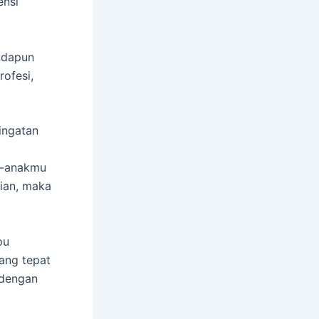
ensi
 Adapun
rofesi,
ringatan
k-anakmu
ian, maka
pu
ang tepat
 dengan